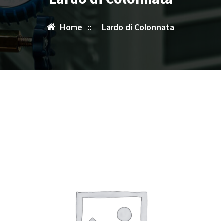
Home
::
Lardo di Colonnata