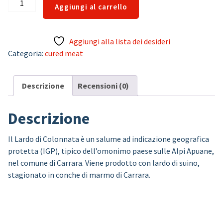
Lardo
Aggiungi al carrello
di
Colonnata
quantità
Aggiungi alla lista dei desideri
Categoria:
cured meat
Descrizione
Recensioni (0)
Descrizione
Il Lardo di Colonnata è un salume ad indicazione geografica
protetta (IGP), tipico dell’omonimo paese sulle Alpi Apuane,
nel comune di Carrara. Viene prodotto con lardo di suino,
stagionato in conche di marmo di Carrara.